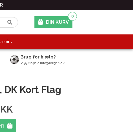
ER
0
DIN KURV
enirs
Brug for hjælp?
7199 2646 / info@roligan.dk
 DK Kort Flag
DKK
en