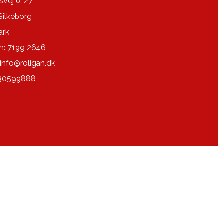
svej 6, 27
Silkeborg
rk
n: 7199 2646
info@roligan.dk
 30599888