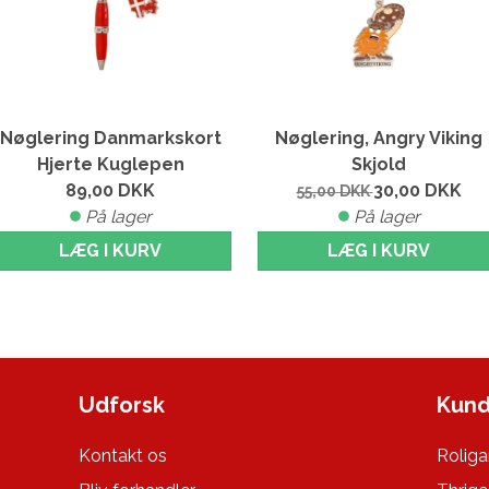
Nøglering Danmarkskort
Nøglering, Angry Viking
Hjerte Kuglepen
Skjold
89,00
DKK
30,00
DKK
55,00
DKK
På lager
På lager
LÆG I KURV
LÆG I KURV
Udforsk
Kund
Kontakt os
Roliga