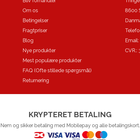
Bliv forhandler
Thrige
Om os
8600 
Betingelser
Danma
Fragtpriser
Telefo
Blog
Email:
Nye produkter
CVR.:
Mest populære produkter
FAQ (Ofte stillede spørgsmål)
Returnering
KRYPTERET BETALING
Nem og sikker betaling med Mobilepay og alle betalingskort.