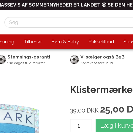
ASSEVIS AF SOMMERNYHEDER ER LANDET 😎 SE DEM H
emning
Tilbehør
Børn & Baby
Pakketilbud
Souv
Stemnings-garanti
Vi sælger også B2B
180 dages fuld returret
Kontakt os for tilbud
Klistermærke,
25,00
39,00
DKK
Læg i kurv