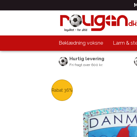
M
Beklædning voksne
Larm & st
Hurtig levering
Fri fragt over 600 kr.
Rabat 36%