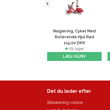
lering, Hygge Rød
Nøglering, Cykel Med
60,00
DKK
Roterende Hjul Rød
På lager
115,00
DKK
På lager
LÆG I KURV
LÆG I KURV
Det du leder efter
Beklædning voksne