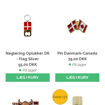
Nøglering Oplukker DK
Pin Danmark-Canada
- Flag Silver
39,00
DKK
55,00
DKK
På lager
På lager
LÆG I KURV
LÆG I KURV
Rabat 13%