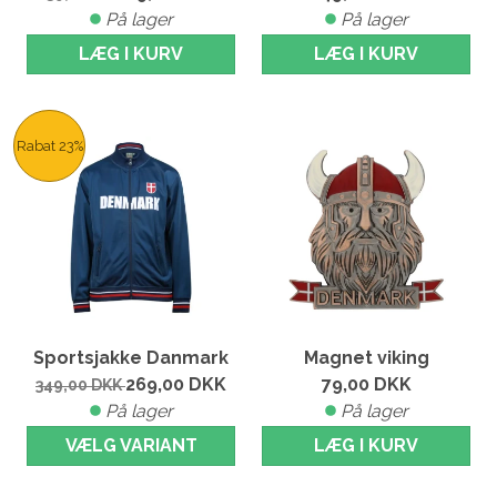
På lager
På lager
LÆG I KURV
LÆG I KURV
Rabat 23%
Sportsjakke Danmark
Magnet viking
269,00
DKK
79,00
DKK
349,00
DKK
På lager
På lager
VÆLG VARIANT
LÆG I KURV