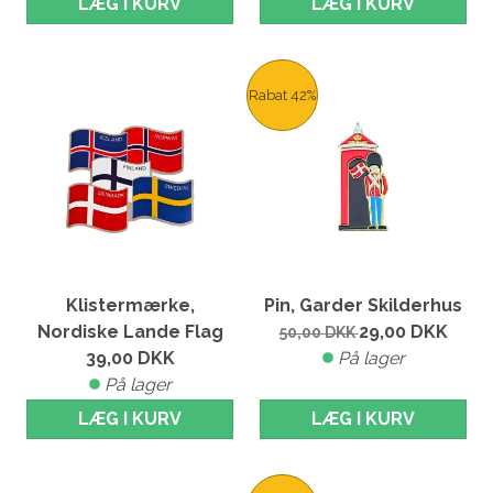
LÆG I KURV
LÆG I KURV
Rabat 42%
Klistermærke,
Pin, Garder Skilderhus
Nordiske Lande Flag
29,00
DKK
50,00
DKK
39,00
DKK
På lager
På lager
LÆG I KURV
LÆG I KURV