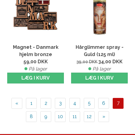
Magnet - Danmark
Hårglimmer spray -
hjelm bronze
Guld (125 ml)
59,00
DKK
34,00
DKK
39,00
DKK
På lager
På lager
LÆG I KURV
LÆG I KURV
7
«
1
2
3
4
5
6
8
9
10
11
12
»