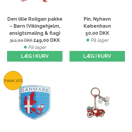
Den lille Roligan pakke
Pin, Nyhavn
– Børn (Vikingehjelm,
København
ansigtsmaling & flag)
50,00
DKK
249,00
DKK
På lager
312,00
DKK
På lager
LÆG I KURV
LÆG I KURV
Rabat 36%