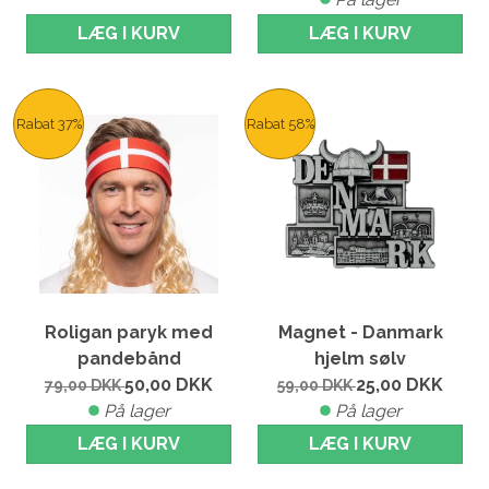
LÆG I KURV
LÆG I KURV
Rabat 37%
Rabat 58%
Roligan paryk med
Magnet - Danmark
pandebånd
hjelm sølv
50,00
DKK
25,00
DKK
79,00
DKK
59,00
DKK
På lager
På lager
LÆG I KURV
LÆG I KURV