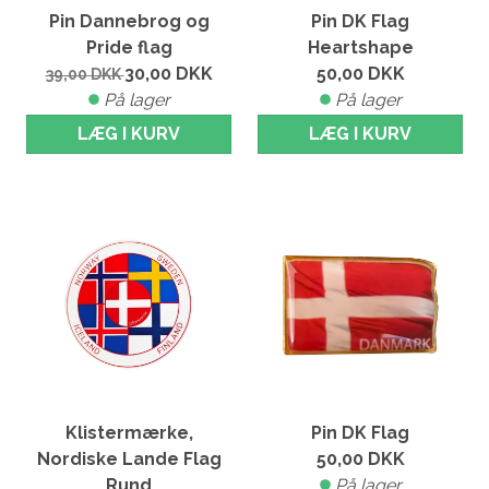
Pin Dannebrog og
Pin DK Flag
Pride flag
Heartshape
30,00
DKK
50,00
DKK
39,00
DKK
På lager
På lager
LÆG I KURV
LÆG I KURV
Klistermærke,
Pin DK Flag
Nordiske Lande Flag
50,00
DKK
Rund
På lager