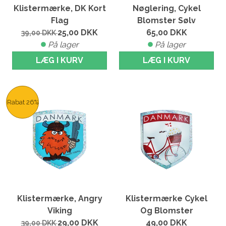
Klistermærke, DK Kort
Nøglering, Cykel
Flag
Blomster Sølv
25,00
DKK
65,00
DKK
39,00
DKK
På lager
På lager
LÆG I KURV
LÆG I KURV
Rabat 26%
Klistermærke, Angry
Klistermærke Cykel
Viking
Og Blomster
29,00
DKK
49,00
DKK
39,00
DKK