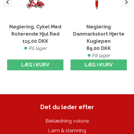
Nøglering, Cykel Med
Nøglering
Roterende Hjul Rød
Danmarkskort Hjerte
115,00
DKK
Kuglepen
På lager
89,00
DKK
På lager
LÆG I KURV
LÆG I KURV
Det du leder efter
Beklædning voksne
Larm & stemning