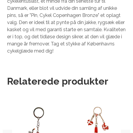
cykelentusiast, et minde fra din seneste tur til
Danmark, eller blot vil udvide din samling af unikke
pins, så er "Pin, Cykel Copenhagen Bronze" et oplagt
valg. Den er ideel til at pynte på din jakke, rygsæk eller
kasket og vil med garanti starte en samtale. Kvaliteten
er i top, og det tidløse design sikrer, at den vil glæde i
mange år fremover. Tag et stykke af Københavns
cykelglæde med dig!
Relaterede produkter
R