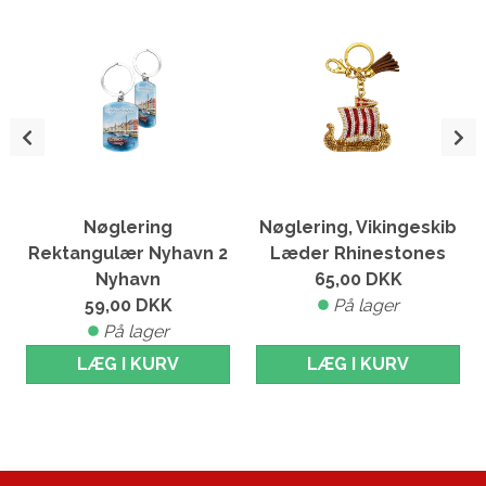
Nøglering
Nøglering, Vikingeskib
Rektangulær Nyhavn 2
Læder Rhinestones
Nyhavn
65,00
DKK
59,00
DKK
På lager
På lager
LÆG I KURV
LÆG I KURV