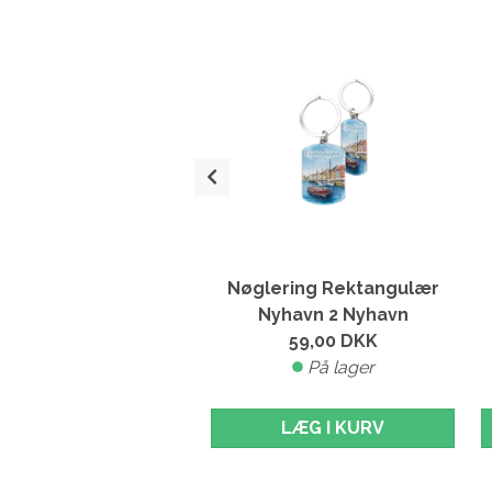
%
ring Hjerte DK kort
Nøglering Rektangulær
cykler
Nyhavn 2 Nyhavn
32,00
DKK
59,00
DKK
,00
DKK
På lager
På lager
LÆG I KURV
LÆG I KURV