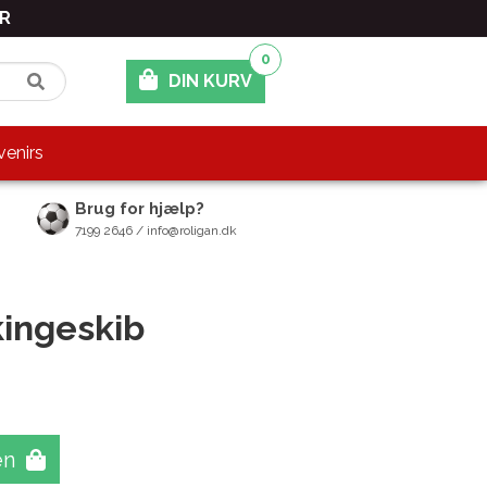
ER
0
DIN KURV
enirs
Brug for hjælp?
7199 2646 / info@roligan.dk
kingeskib
en