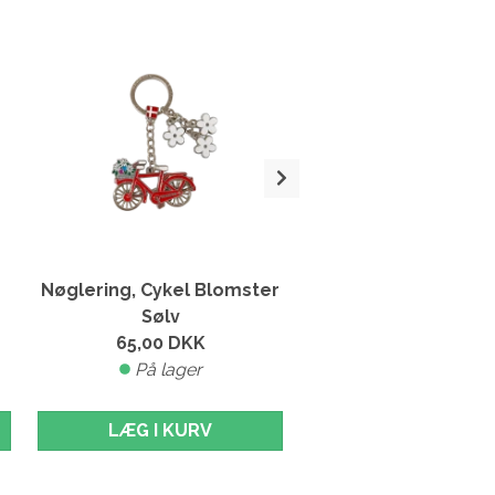
Nøglering, Cykel Blomster
Nøglering, Cykel Bl
Sølv
Guld
65,00
DKK
65,00
DKK
På lager
På lager
LÆG I KURV
LÆG I KURV