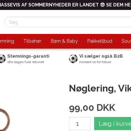
ASSEVIS AF SOMMERNYHEDER ER LANDET 😎 SE DEM H
emning
Tilbehør
Børn & Baby
Pakketilbud
Souv
Stemnings-garanti
Vi sælger også B2B
180 dages fuld returret
Kontakt os for tilbud
Nøglering, Vi
99,00
DKK
Læg i kurv