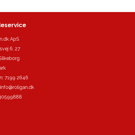
eservice
n.dk ApS
svej 6, 27
Silkeborg
rk
n: 7199 2646
info@roligan.dk
 30599888