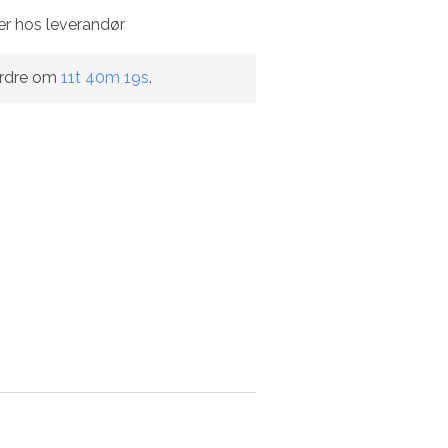
er hos leverandør
ordre om
11t 40m 18s
.