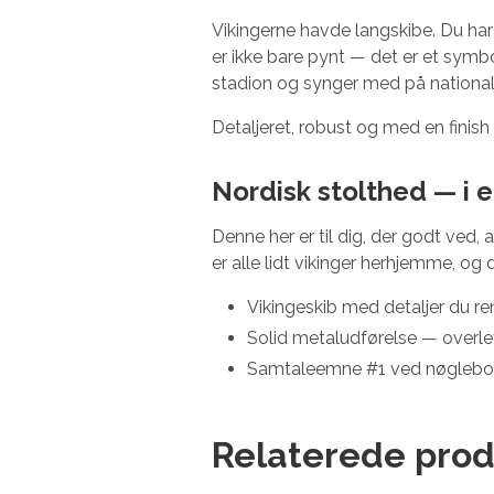
Vikingerne havde langskibe. Du har 
er ikke bare pynt — det er et symbo
stadion og synger med på national
Detaljeret, robust og med en finish
Nordisk stolthed — i 
Denne her er til dig, der godt ved, a
er alle lidt vikinger herhjemme, og d
Vikingeskib med detaljer du ren
Solid metaludførelse — over
Samtaleemne #1 ved nøglebord
Relaterede prod