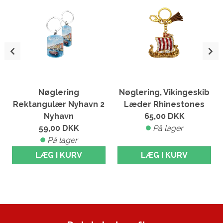
Nøglering
Nøglering, Vikingeskib
Rektangulær Nyhavn 2
Læder Rhinestones
Nyhavn
65,00
DKK
59,00
DKK
På lager
På lager
LÆG I KURV
LÆG I KURV