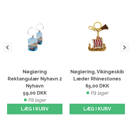
Nøglering
Nøglering, Vikingeskib
Rektangulær Nyhavn 2
Læder Rhinestones
Nyhavn
65,00
DKK
59,00
DKK
På lager
På lager
LÆG I KURV
LÆG I KURV