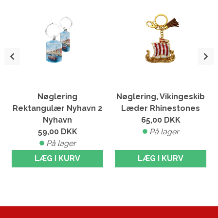
Nøglering
Nøglering, Vikingeskib
Rektangulær Nyhavn 2
Læder Rhinestones
Nyhavn
65,00
DKK
59,00
DKK
På lager
På lager
LÆG I KURV
LÆG I KURV